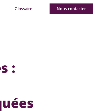
Glossaire
Nous contacter
s :
quées