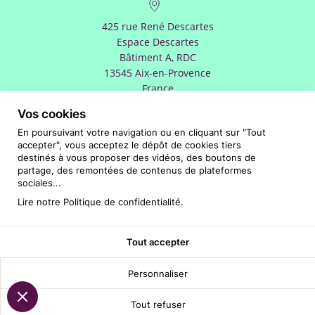
425 rue René Descartes
Espace Descartes
Bâtiment A, RDC
13545 Aix-en-Provence
France
Vos cookies
En poursuivant votre navigation ou en cliquant sur "Tout
Nous appeler
accepter", vous acceptez le dépôt de cookies tiers
destinés à vous proposer des vidéos, des boutons de
partage, des remontées de contenus de plateformes
Nous contacter
sociales...
Lire notre
Politique de confidentialité
.
CERTIFER Solutions
Tous droits réservés 2026
Mentions légales
Tout accepter
Données personnelles
Conception et réalisation :
atelierchose-andco.com
Personnaliser
Normes aéronautiques
Normes ferroviaires
Normes des systèmes industriels et de défense
Tout refuser